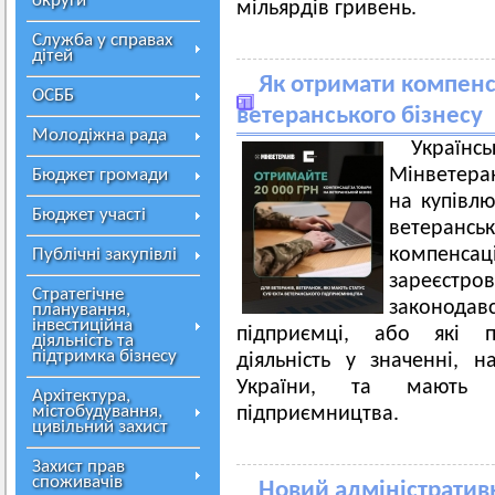
округи
мільярдів гривень.
Служба у справах
дітей
Як отримати компенс
ОСББ
ветеранського бізнесу
Молодіжна рада
Украї
Мінветера
Бюджет громади
на купівлю
Бюджет участі
ветерансь
компенс
Публічні закупівлі
зареєс
Стратегічне
законодав
планування,
інвестиційна
підприємці, або які п
діяльність та
підтримка бізнесу
діяльність у значенні, 
України, та мають с
Архітектура,
містобудування,
підприємництва.
цивільний захист
Захист прав
споживачів
Новий адміністративн