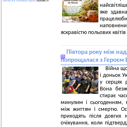
запуску
обов&rsquo
області
найсвітліш
яке здавна
працелюбні
наповне
яскравістю польових квіті
Півтора року між на
попрощалася з Героєм 
Війна щ
і доньок У
у серцях р
Вона безжа
стирає час
минулим і сьогоденням, 
між життям і смертю. Ос
приходять після довгих м
очікування, коли підтверд