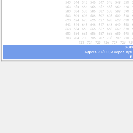
543
544
545
546
547
548
549
550
563
564
565
566
567
568
569
570
583
584
585
586
587
588
589
590
603
604
605
606
607
608
609
610
623
624
625
626
627
628
629
630
643
644
645
646
647
648
649
650
663
664
665
666
667
668
669
670
683
684
685
686
687
688
689
690
703
704
705
706
707
708
709
710
723
724
725
726
727
728
72
ХОР
Адреса: 37800, м.Хорол, вул.С
E