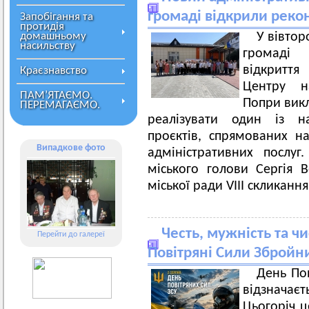
громаді відкрили рек
Запобігання та
протидія
домашньому
У вівтор
насильству
громаді 
відкритт
Краєзнавство
Центру на
ПАМ’ЯТАЄМО.
Попри викл
ПЕРЕМАГАЄМО.
реалізувати один із на
проєктів, спрямованих на
Випадкове фото
адміністративних послуг
міського голови Сергія 
міської ради VIII скликання
Честь, мужність та чи
Перейти до галереї
Повітряні Сили Збройн
День По
відзначаєт
Цьогоріч ц