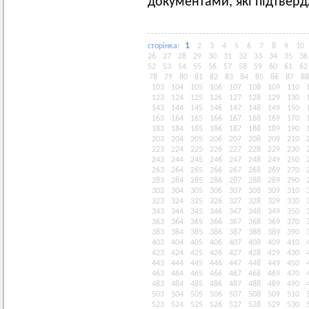
документами, які підтвер
1
сторiнка:
2
3
4
5
6
7
8
9
10
26
27
28
29
30
31
32
33
34
35
36
52
53
54
55
56
57
58
59
60
61
62
78
79
80
81
82
83
84
85
86
87
88
103
104
105
106
107
108
109
110
123
124
125
126
127
128
129
130
143
144
145
146
147
148
149
150
163
164
165
166
167
168
169
170
183
184
185
186
187
188
189
190
203
204
205
206
207
208
209
210
223
224
225
226
227
228
229
230
243
244
245
246
247
248
249
250
263
264
265
266
267
268
269
270
283
284
285
286
287
288
289
290
303
304
305
306
307
308
309
310
323
324
325
326
327
328
329
330
343
344
345
346
347
348
349
350
363
364
365
366
367
368
369
370
383
384
385
386
387
388
389
390
403
404
405
406
407
408
409
410
423
424
425
426
427
428
429
430
443
444
445
446
447
448
449
450
463
464
465
466
467
468
469
470
483
484
485
486
487
488
489
490
503
504
505
506
507
508
509
510
523
524
525
526
527
528
529
530