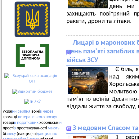
день ми 
захищають повітряний п
ракети, дрони та літаки.
Лицарі в маронових бе
день пам’яті загиблих
військ ЗСУ
Є біль, 
над яки
Хорольська
молитвою
пам’яттю воїнів Десантно-
віддали життя за свободу, 
украї
ни
серпня
воїні
в
через
громаді
ветеранського
послуг
товарі
в
податкових
хорольські
й
З медовим Спасом та
прості
р
простежуваності
мають
бі
знесу
(еакциз) пі
дакцизних
1 серп