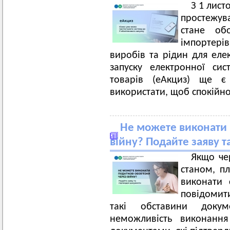
З 1 лист
простежува
стане обо
імпортерів
виробів та рідин для еле
запуску електронної сис
товарів (еАкциз) ще є
використати, щоб спокійно
Не можете виконати 
війну? Подайте заяву т
Якщо че
станом, п
виконати 
повідомит
такі обставини доку
неможливість виконання