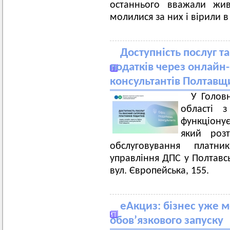
останнього вважали жи
молилися за них і вірили в
Доступність послуг т
податків через онлайн
консультантів Полтав
У Голов
області 
функціону
який роз
обслуговування платни
управління ДПС у Полтавсь
вул. Європейська, 155.
еАкциз: бізнес уже м
обов’язкового запуску